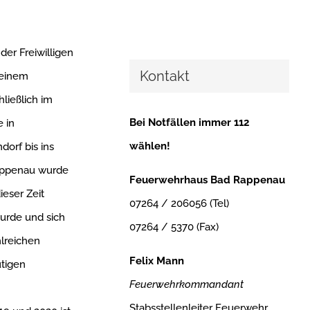
er Freiwilligen
Kontakt
 einem
ließlich im
Bei Notfällen immer 112
e in
wählen!
orf bis ins
Rappenau wurde
Feuerwehrhaus Bad Rappenau
eser Zeit
07264 / 206056 (Tel)
wurde und sich
07264 / 5370 (Fax)
hlreichen
Felix Mann
tigen
Feuerwehrkommandant
Stabsstellenleiter Feuerwehr