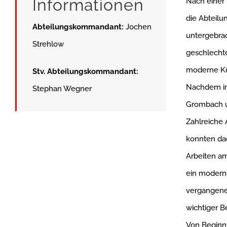
Informationen
Nach einer
die Abteil
Abteilungskommandant:
Jochen
untergebrac
Strehlow
geschlecht
moderne Kü
Stv. Abteilungskommandant:
Nachdem im
Stephan Wegner
Grombach un
Zahlreiche
konnten dad
Arbeiten a
ein modern
vergangenen
wichtiger 
Von Beginn 