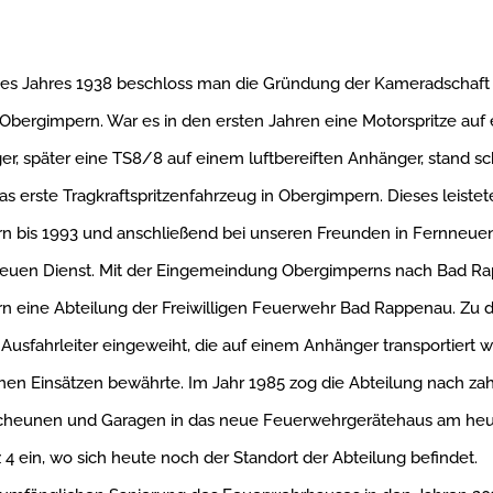
es Jahres 1938 beschloss man die Gründung der Kameradschaft d
bergimpern. War es in den ersten Jahren eine Motorspritze auf
r, später eine TS8/8 auf einem luftbereiften Anhänger, stand sch
as erste Tragkraftspritzenfahrzeug in Obergimpern. Dieses leistet
 bis 1993 und anschließend bei unseren Freunden in Fernneuend
treuen Dienst. Mit der Eingemeindung Obergimperns nach Bad 
 eine Abteilung der Freiwilligen Feuerwehr Bad Rappenau. Zu di
Ausfahrleiter eingeweiht, die auf einem Anhänger transportiert 
chen Einsätzen bewährte. Im Jahr 1985 zog die Abteilung nach za
Scheunen und Garagen in das neue Feuerwehrgerätehaus am heu
 4 ein, wo sich heute noch der Standort der Abteilung befindet.