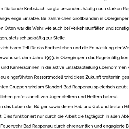
 fließende Krebsbach sorgte besonders häufig nach starken Reg
angwierige Einsätze. Bei zahlreichen Großbränden in Obergimpe
 Orten war die Wehr, wie auch bei Verkehrsunfällen und sonsti
gen, stets schlagkräftig zur Stelle.
zichtbaren Teil für das Fortbestehen und die Entwicklung der Weh
rwehr, seit dem Jahre 1993, in Obergimpern dar. Regelmäßig kö
und Kameradinnen in die aktive Einsatzabteilung übernommen 
u eingeführten Ressortmodell wird diese Zukunft weiterhin gesi
hten Gruppen wird am Standort Bad Rappenau spielerisch geübt 
ichen professionell von Jugendleitern und Helfern betreut.
n das Leben der Bürger sowie deren Hab und Gut und leisten Hil
t. Dies funktioniert nur durch die Arbeit die tagtäglich in allen Ab
n Feuerwehr Bad Rappenau durch ehrenamtlich und engagierte Bü