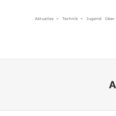
Zum
Inhalt
Aktuelles
Technik
Jugend
Über
springen
A