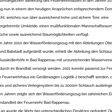
 umfänglichen Sanierung des Feuerwehrhauses in den Jahren 201
ung nun in einem den heutigen Ansprüchen entsprechendem Domi
ht, welches nun über ausreichend hohe und sichere Tore, eine
ergetrennte Umkleide, einen multifunktionalen Mannschaftsraum
che sowie ausreichend Staumöglichkeiten verfügt.
 Jahre 2010 der Wasserförderungszug mit den Abteilungen Obe
d Babstadt aufgestellt wurde, erhielt die Abteilung den Schla
 Aussiedlerhöfe in Bad Rappenau mit unzureichender Wasservers
urch im Brandfall versorgt werden. 2021 konnte passend zur Fer
m Feuerwehrhaus ein Gerätewagen Logistik 2 beschafft werden, 
es und sicheres Verlegesystem bis zu 2000m Schlauch ausbringe
 Jahren zeigte sich der Wasserförderungszug bei zahlreichen Ei
Bestandteil der Feuerwehr Bad Rappenau.
an wurde die Wehr bei unterschiedlichen Einsätzen gefordert. D