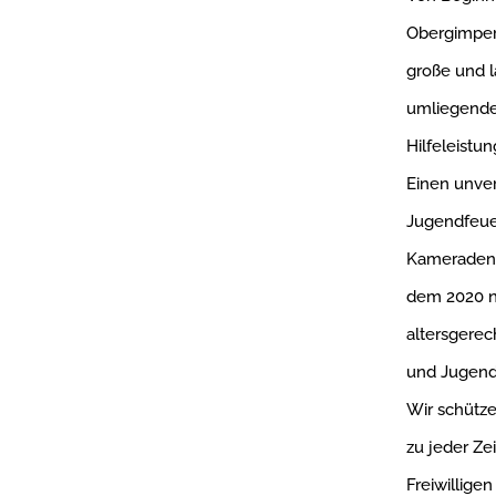
Obergimpern
große und l
umliegenden
Hilfeleistun
Einen unver
Jugendfeue
Kameraden 
dem 2020 ne
altersgerec
und Jugendl
Wir schütze
zu jeder Zei
Freiwillige