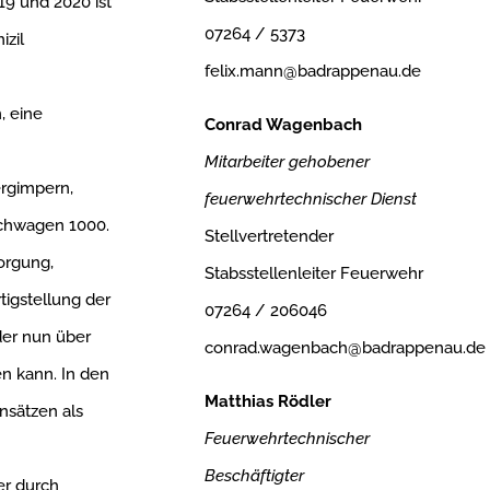
9 und 2020 ist
07264 / 5373
zil
felix.mann@badrappenau.de
, eine
Conrad Wagenbach
Mitarbeiter gehobener
rgimpern,
feuerwehrtechnischer Dienst
uchwagen 1000.
Stellvertretender
orgung,
Stabsstellenleiter Feuerwehr
tigstellung der
07264 / 206046
der nun über
conrad.wagenbach@badrappenau.de
n kann. In den
Matthias Rödler
nsätzen als
Feuerwehrtechnischer
Beschäftigter
er durch