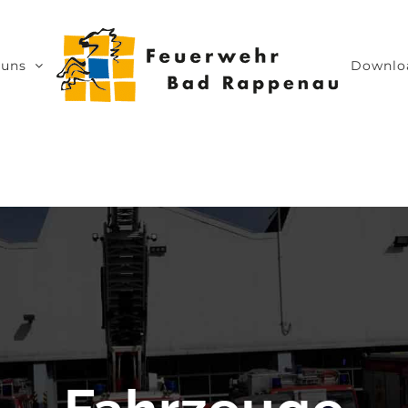
 uns
Downlo