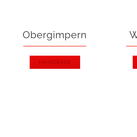
Obergimpern
W
FAHRZEUGE