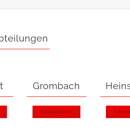
bteilungen
t
Grombach
Hein
FAHRZEUGE
FAHR