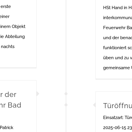
 erste
HSt Hand in H
einer
interkommunal
einem Objekt
Feuerwehr Ba
ie Abteilung
und der bena
 nachts
funktioniert s
üben und zu v
gemeinsame 
r der
hr Bad
Türöffn
Einsatzart: Tü
Patrick
2025-06-15 23