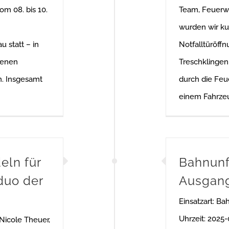
m 08. bis 10.
Team, Feuerw
wurden wir kur
 statt – in
Notfalltüröff
genen
Treschklingen 
n. Insgesamt
durch die Feu
einem Fahrzeu
eln für
Bahnunf
duo der
Ausgan
Einsatzart: B
Uhrzeit: 2025
Nicole Theuer,