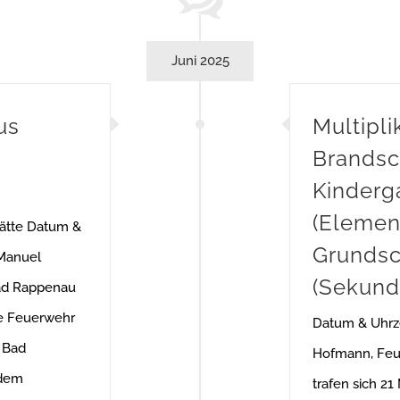
Juni 2025
us
Multipl
Brandsc
Kinderg
(Elemen
tätte Datum &
Grundsc
 Manuel
(Sekund
ad Rappenau
ie Feuerwehr
Datum & Uhrze
 Bad
Hofmann, Feu
 dem
trafen sich 21