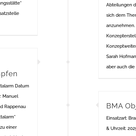
ngsstätte“
Abteilungen 
satzstelle
sich dem The
anzunehmen. 
Konzepterste
Konzeptweiter
Sarah Hofmann
aber auch die
mpfen
ktalarm Datum
r: Manuel
BMA Obj
ad Rappenau
talarm“
Einsatzart: B
zu einer
& Uhrzeit: 20