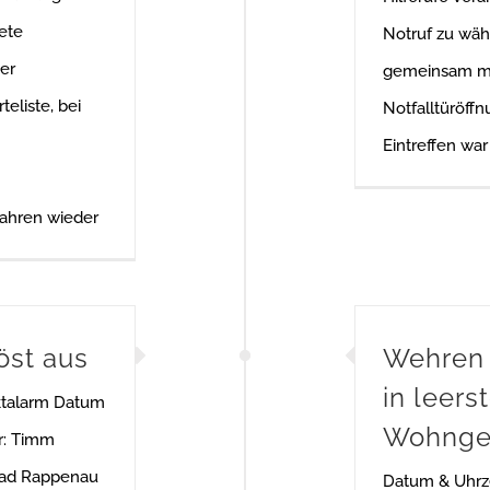
ete
Notruf zu wäh
er
gemeinsam mi
eliste, bei
Notfalltüröffn
Eintreffen war
Jahren wieder
öst aus
Wehren 
in leer
ktalarm Datum
Wohngeb
r: Timm
Bad Rappenau
Datum & Uhrze