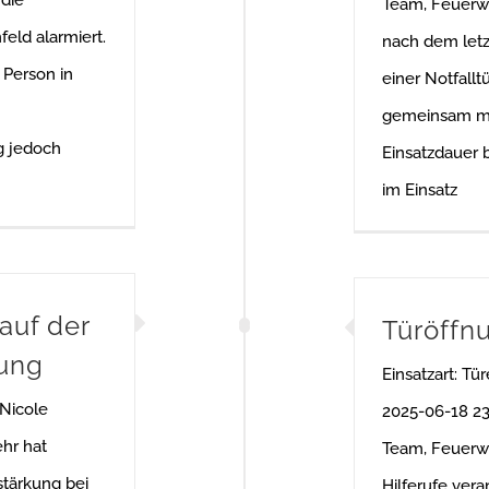
Team, Feuerw
ld alarmiert.
nach dem letz
e Person in
einer Notfall
gemeinsam mit
g jedoch
Einsatzdauer 
im Einsatz
auf der
Türöffn
kung
Einsatzart: Tü
 Nicole
2025-06-18 23
ehr hat
Team, Feuerw
stärkung bei
Hilferufe ver