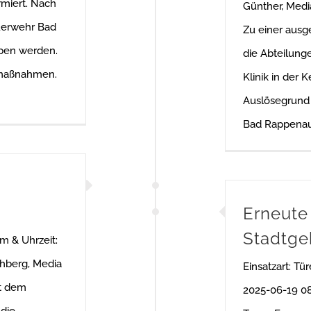
miert. Nach
Günther, Med
uerwehr Bad
Zu einer aus
ben werden.
die Abteilung
smaßnahmen.
Klinik in der 
Auslösegrund 
Bad Rappenau
Erneute
Stadtge
um & Uhrzeit:
ehberg, Media
Einsatzart: Tü
t dem
2025-06-19 08
 die