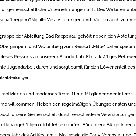
für gemeinschaftliche Unternehmungen trifft. Des Weiteren unter
chaft regelmäßig alle Veranstaltungen und trägt so auch zu unse
gruppe der Abteilung Bad Rappenau gehört neben den Abteilun
bergimpern und Wollenberg zum Ressort „Mitte“, daher spielen 
 dieses Ressorts an unserem Standort ab. Ein tatkräftiges Betreue
chte Jugendarbeit durch und sorgt damit für den Löwenanteil d
satzabteilungen.
n motiviertes und modernes Team. Neue Mitglieder oder Interessi
gerne willkommen. Neben den regelmäßigen Übungsdiensten und
r auch unsere Gemeinschaft durch verschiedene Veranstaltungen
milienangehörigen nicht fehlen dürfen. Für unsere Bürgerinnen 
jedes Jahr das Grillfest am 1. Mai, sowie die Party-Veranstaltung „