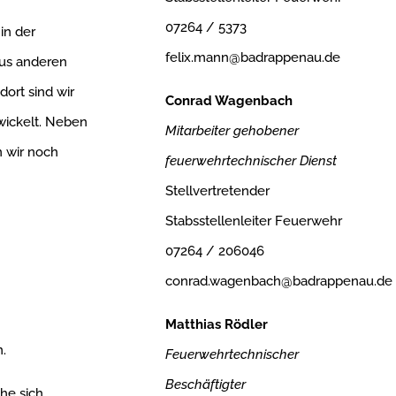
07264 / 5373
in der
felix.mann@badrappenau.de
aus anderen
ort sind wir
Conrad Wagenbach
ewickelt. Neben
Mitarbeiter gehobener
n wir noch
feuerwehrtechnischer Dienst
Stellvertretender
Stabsstellenleiter Feuerwehr
07264 / 206046
conrad.wagenbach@badrappenau.de
Matthias Rödler
n.
Feuerwehrtechnischer
Beschäftigter
he sich