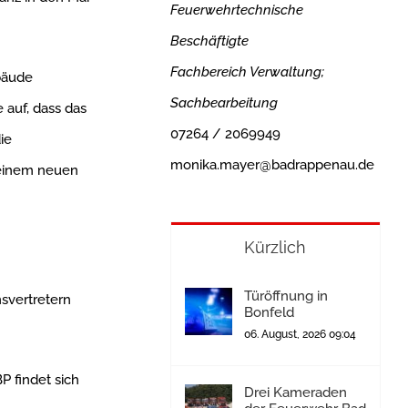
Feuerwehrtechnische
Beschäftigte
Fachbereich Verwaltung;
bäude
Sachbearbeitung
 auf, dass das
07264 / 2069949
ie
monika.mayer@badrappenau.de
 einem neuen
Kürzlich
Türöffnung in
svertretern
Bonfeld
06. August, 2026 09:04
P findet sich
Drei Kameraden