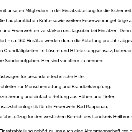
mit unseren Mitgliedern in der Einsatzabteilung für die Sicherheit 
 Die hauptamtlichen Kräfte sowie weitere Feuerwehrangehörige 
 und Feuerwehren verstärken uns tagsüber bei Einsätzen. Denn d
dert – ca. 160 Einsätze werden durch die Abteilung pro Jahr abg
n Grundtätigkeiten im Lösch- und Hilfeleistungseinsatz, betreue
e Sonderaufgaben. Hier sind vor allem zu nennen:
üstwagen für besondere technische Hilfe,
rehleiter zur Menschenrettung und Brandbekämpfung,
rzsicherung und einfache Rettung aus Höhen und Tiefen,
insatzstellenlogistik für die Feuerwehr Bad Rappenau,
efahrstoffzug für den westlichen Bereich des Landkreis Heilbron
insatzabteilung gehört zu uns auch eine Altersmannschaft, welc