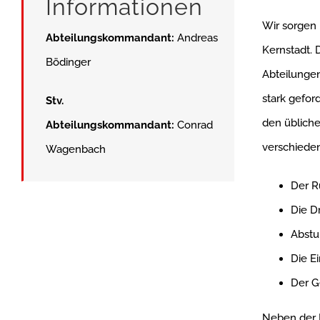
Informationen
Wir sorgen 
Abteilungskommandant:
Andreas
Kernstadt.
Bödinger
Abteilungen
stark gefor
Stv.
den übliche
Abteilungskommandant:
Conrad
verschieden
Wagenbach
Der R
Die D
Abstu
Die E
Der G
Neben der E