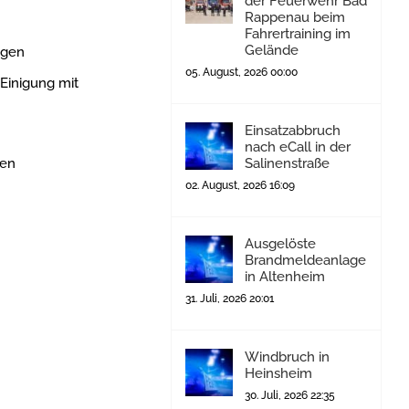
der Feuerwehr Bad
Rappenau beim
Fahrertraining im
Gelände
igen
05. August, 2026 00:00
Einigung mit
Einsatzabbruch
nach eCall in der
den
Salinenstraße
02. August, 2026 16:09
Ausgelöste
Brandmeldeanlage
in Altenheim
31. Juli, 2026 20:01
Windbruch in
Heinsheim
30. Juli, 2026 22:35