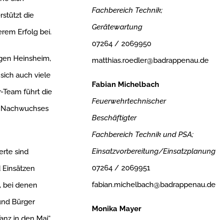
Fachbereich Technik;
stützt die
Gerätewartung
rem Erfolg bei.
07264 / 2069950
gen Heinsheim,
matthias.roedler@badrappenau.de
sich auch viele
Fabian Michelbach
r-Team führt die
Feuerwehrtechnischer
es Nachwuchses
Beschäftigter
Fachbereich Technik und PSA;
Einsatzvorbereitung/Einsatzplanung
erte sind
07264 / 2069951
 Einsätzen
fabian.michelbach@badrappenau.de
, bei denen
und Bürger
Monika Mayer
Tanz in den Mai“