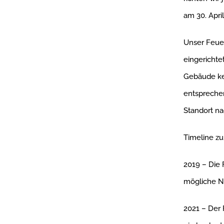
am 30. April
Unser Feuer
eingerichte
Gebäude kei
entspreche
Standort n
Timeline z
2019 – Die
mögliche N
2021 – Der 