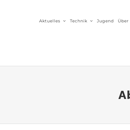
Zum
Inhalt
Aktuelles
Technik
Jugend
Über
springen
A