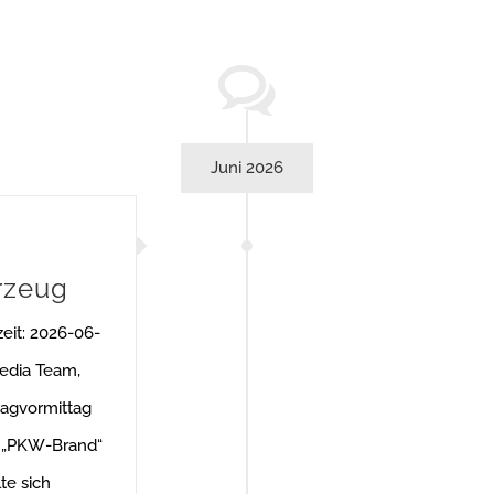
Juni 2026
rzeug
eit: 2026-06-
edia Team,
agvormittag
t „PKW-Brand“
lte sich