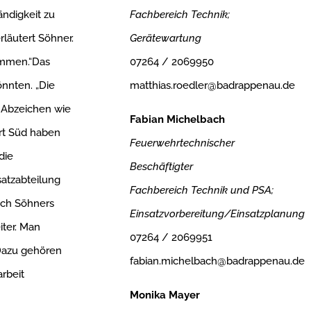
Fachbereich Technik;
ndigkeit zu
Gerätewartung
rläutert Söhner.
07264 / 2069950
kommen.“Das
matthias.roedler@badrappenau.de
nnten. „Die
e Abzeichen wie
Fabian Michelbach
rt Süd haben
Feuerwehrtechnischer
die
Beschäftigter
satzabteilung
Fachbereich Technik und PSA;
nach Söhners
Einsatzvorbereitung/Einsatzplanung
iter. Man
07264 / 2069951
 Dazu gehören
fabian.michelbach@badrappenau.de
rbeit
Monika Mayer