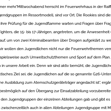
er mehr.“Mittwochabend herrscht im Feuerwehrhaus in der Raiff
ugendgruppen im Ressortmodell, sind vor Ort. Die Rookies sind di
ihre Prüfung für die Jugendflamme warten und Fragen über Frage
ighters, die 15- bis 17-Jährigen, angetreten, um die Anwesenheit
n auf, um von zwei Kriminalbeamten über Drogen aufgeklärt zu we
 wir wollen den Jugendlichen nicht nur die Feuerwehrthemen verm
ispielsweise auch Umweltschutzthemen und Sport auf dem Plan. 
n in unsere Arbeit ein. Denn wir sind aktiv bemüht, die Jugendli
aktisches Ziel sei, die Jugendlichen auf die so genannte G26-Unt
ine Ausbildung zum Atemschutzgeräteträger angedacht ist“, ergänz
estmöglich auf den Übergang zur Einsatzabteilung vorzubereite
n den Jugendgruppen der einzelnen Abteilungen gab und gibt es
 es zwischenzeitlich auch in allen Abteilungen Jugendgruppe mit 