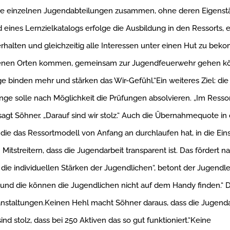
n die einzelnen Jugendabteilungen zusammen, ohne deren Eigenstä
 eines Lernzielkatalogs erfolge die Ausbildung in den Ressorts, e
rhalten und gleichzeitig alle Interessen unter einen Hut zu be
edenen Orten kommen, gemeinsam zur Jugendfeuerwehr gehen kö
 binden mehr und stärken das Wir-Gefühl.“Ein weiteres Ziel: di
e solle nach Möglichkeit die Prüfungen absolvieren. „Im Resso
sagt Söhner. „Darauf sind wir stolz.“ Auch die Übernahmequote in 
, die das Ressortmodell von Anfang an durchlaufen hat, in die Ein
itstreitern, dass die Jugendarbeit transparent ist. Das fördert 
ie individuellen Stärken der Jugendlichen“, betont der Jugendle
n, und die können die Jugendlichen nicht auf dem Handy finden.“
nstaltungen.Keinen Hehl macht Söhner daraus, dass die Jugenda
nd stolz, dass bei 250 Aktiven das so gut funktioniert.“Keine