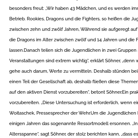
besonders freut: „Wir haben 43 Mädchen, und es werden imm
Betrieb. Rookies, Dragons und die Fighters, so heißen die J
zwischen zehn und zwölf Jahren, Während sie aufgeregt auf 
die Dragons im Alter zwischen zwölf und 14 Jahren und die F
lassen.Danach teilen sich die Jugendlichen in zwei Gruppe
Veranstaltungen sind extrem wichtig“, erklärt Söhner, „denn
gehe auch darum, Werte zu vermitteln. Deshalb stünden be
einen Teil der Gesellschaft ab, deshalb fließen diese Theme
auf den aktiven Dienst vorzubereiten“, betont Söhner.Ein pr
vorzubereiten. „Diese Untersuchung ist erforderlich, wenn e
Woitaschek, Pressesprecher der Wehr.Um die Jugendlichen b
einigen Jahren das sogenannte Ressortmodell ersonnen. „I
Altersspanne“, sagt Söhner, der stolz berichten kann, „dass