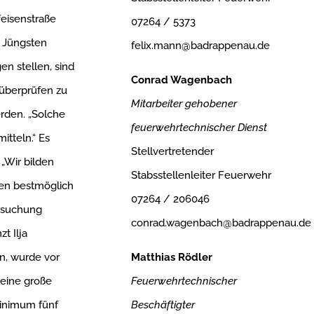
eisenstraße
07264 / 5373
e Jüngsten
felix.mann@badrappenau.de
n stellen, sind
Conrad Wagenbach
 überprüfen zu
Mitarbeiter gehobener
rden. „Solche
feuerwehrtechnischer Dienst
itteln.“ Es
Stellvertretender
„Wir bilden
Stabsstellenleiter Feuerwehr
chen bestmöglich
07264 / 206046
ersuchung
conrad.wagenbach@badrappenau.de
t Ilja
Matthias Rödler
n, wurde vor
Feuerwehrtechnischer
 eine große
Beschäftigter
Minimum fünf