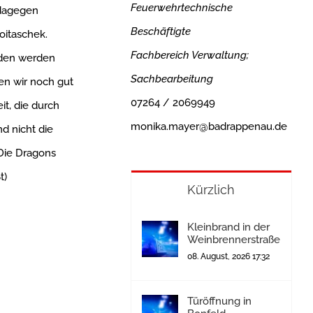
Feuerwehrtechnische
 dagegen
Beschäftigte
oitaschek.
Fachbereich Verwaltung;
nden werden
Sachbearbeitung
en wir noch gut
07264 / 2069949
t, die durch
monika.mayer@badrappenau.de
d nicht die
 Die Dragons
t)
Kürzlich
Kleinbrand in der
Weinbrennerstraße
08. August, 2026 17:32
Türöffnung in