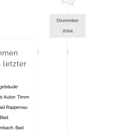
Dezember
2024
ammen
 letzter
ngebäude
00 Autor: Timm
Bad Rappenau
 Bad
mbach, Bad